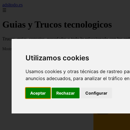
adsltodo.es
☰
Guias y Trucos tecnologicos
Trucos, guias, consejos, novedades y todo lo relaccionado con los ord
Mostrando 1 - 24 de 148 artículos
Utilizamos cookies
Usamos cookies y otras técnicas de rastreo pa
anuncios adecuados, para analizar el tráfico e
Aceptar
Rechazar
Configurar
❮