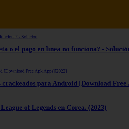
tsune Review 【Análisis en Español】
ta o el pago en línea no funciona? - Solució
ios crackeados para Android [Download Free
 League of Legends en Corea. (2023)