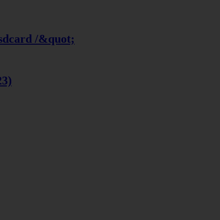
 sdcard /&quot;
23)