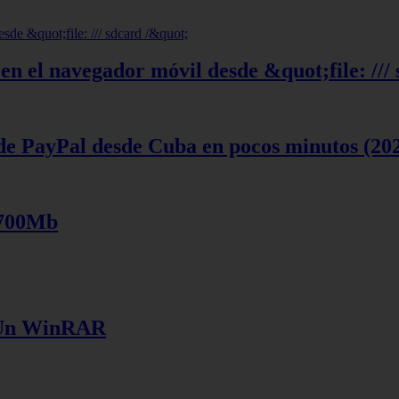
en el navegador móvil desde &quot;file: ///
de PayPal desde Cuba en pocos minutos (20
 700Mb
e Un WinRAR