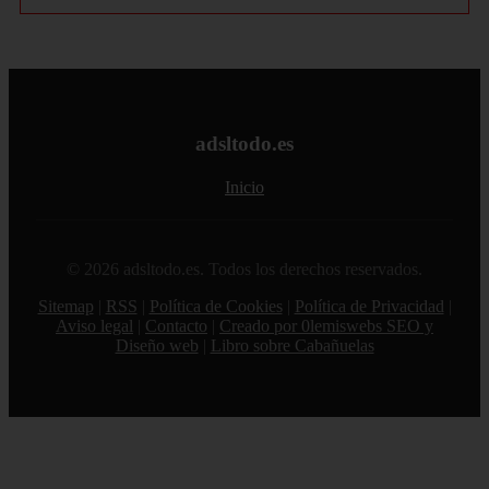
adsltodo.es
Inicio
© 2026 adsltodo.es. Todos los derechos reservados.
Sitemap
|
RSS
|
Política de Cookies
|
Política de Privacidad
|
Aviso legal
|
Contacto
|
Creado por 0lemiswebs SEO y
Diseño web
|
Libro sobre Cabañuelas