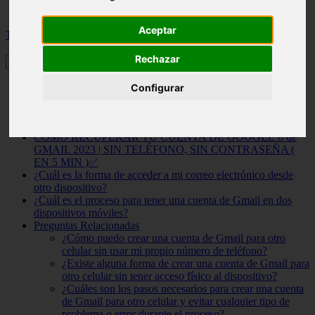
Aceptar
Toggle
Rechazar
Un paso a paso fácil para crear una cuenta de Gmail en otro
Configurar
celular y mantener tus datos seguros
¿Como crear cuentas de GMAIL de forma Ilimitada? Metodo
Infalible 2023
COMO RECUPERAR TU CUENTA DE GOOGLE o de
GMAIL 2023 | SIN TELÉFONO, SIN CONTRASEÑA (
EN 5 MIN )✅
¿Cuál es la forma de acceder a mi correo electrónico desde
otro dispositivo?
¿Cuál es el proceso para tener una cuenta de Gmail en dos
dispositivos móviles?
Preguntas Relacionadas
¿Cómo puedo crear una cuenta de Gmail para otro
celular sin usar mi propio número de teléfono?
¿Existe alguna forma de crear una cuenta de Gmail para
otro celular sin tener acceso físico al dispositivo?
¿Cuáles son los pasos necesarios para crear una cuenta
de Gmail para otro celular y evitar cualquier tipo de
problema o error durante el proceso?