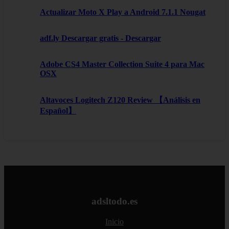
Actualizar Moto X Play a Android 7.1.1 Nougat
adf.ly Descargar gratis - Descargar
Adobe CS4 Master Collection Suite 4 para Mac
OSX
Altavoces Logitech Z120 Review 【Análisis en
Español】
adsltodo.es
Inicio