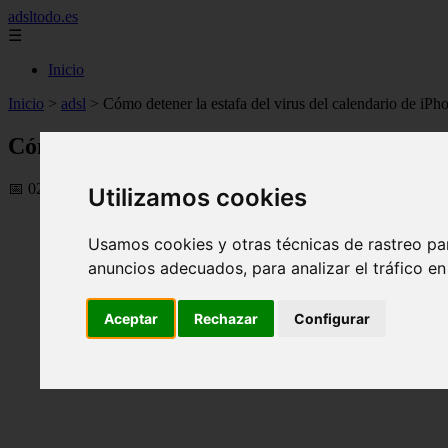
adsltodo.es
☰
Inicio
Inicio
>
adsl
>
Cómo detener la estafa del virus del calendario de iPh
Cómo detener la estafa del virus del calen
📅 02/09/2025
Utilizamos cookies
Usamos cookies y otras técnicas de rastreo pa
anuncios adecuados, para analizar el tráfico e
Aceptar
Rechazar
Configurar