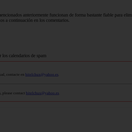
encionados anteriormente funcionan de forma bastante fiable para elimi
ios a continuación en los comentarios.
ual, contacte en
bitelchux@yahoo.es
.
s, please contact
bitelchux@yahoo.es
.