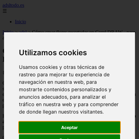
adsltodo.es
☰
Inicio
Inicio
>
adsl
>
Cómo crear flores recortadas en Corel DRAW - paso
a paso
Cómo crear flores recortadas en Corel
Utilizamos cookies
DRAW - paso a paso
Usamos cookies y otras técnicas de
📅 09/09/2025
rastreo para mejorar tu experiencia de
navegación en nuestra web, para
Con la llegada de los programas informáticos, nuestras vidas han
sufrido un cambio sin precedentes, hemos tenido la capacidad de
mostrarte contenidos personalizados y
expandir nuestra imaginación y crear cosas maravillosas. Hoy en día
anuncios adecuados, para analizar el
encontramos a nuestro alcance un sinfín de programas que nos
tráfico en nuestra web y para comprender
permiten hacerlo posible.
de donde llegan nuestros visitantes.
Hay una gran variedad de
aplicaciones que nos ofrecen un amplio
abanico de funciones
que nos permitan realizar tareas a nivel
profesional.
Aceptar
Corel DRAW es uno de esos programas, que se especializa en el