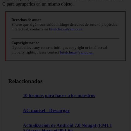
C para agruparlos en un mismo objeto.
Derechos de autor
Si cree que algún contenido infringe derechos de autor o propiedad
intelectual, contacte en
bitelchux@yahoo.es
.
Copyright notice
If you believe any content infringes copyright or intellectual
property rights, please contact
bitelchux@yahoo.es
.
Relaccionados
10 bromas para hacer a los maestros
AC market - Descargar
Actualización de Android 7.0 Nougat (EMUI
5.0) para Huawei P9 Lite