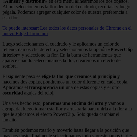
«Alinear y distribuir»
en este menú alinearemos los dos objetos.
Ahora seleccionemos la flor dentro del cuadrado, recórtala y luego
pégala. Podemos agregar cualquier color de nuestra preferencia a
esta flor.
Te puede interesar: Lea todos los datos personales de Chrome en el
nuevo Edge Chromium
Luego seleccionamos el cuadrado y le aplicamos un color de
relleno, damos clic derecho y seleccionamos la opción
«PowerClip
interior»
y seleccione la flor. En la barra de herramientas que
aparece cuando seleccionamos la flor, crearemos un efecto de
sombra.
El siguiente paso es
elige la flor que creamos al principio
y
hacemos dos copias, pondremos un color diferente en cada copia.
Aplicamos el
transparencia un
una de estas copias y el otro
oscuridad
agujas del reloj.
Una vez hecho esto,
ponemos uno encima del otro y
vamos a
agruparla, luego tomar esta flor y arrastrarla para unirla a la flor a la
que le aplicamos el efecto PowerClip. Solo queda cambiar el
tamaño.
También podemos rotarlo y moverlo hasta llegar a la posición que
más nos guste, finalmente seleccionamos todo y presionamos Ctrl +