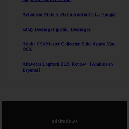
Actualizar Moto X Play a Android 7.1.1 Nougat
adf.ly Descargar gratis - Descargar
Adobe CS4 Master Collection Suite 4 para Mac
OSX
Altavoces Logitech Z120 Review 【Análisis en
Español】
adsltodo.es