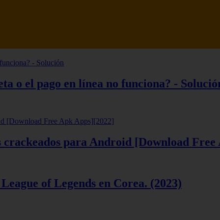
tsune Review 【Análisis en Español】
ta o el pago en línea no funciona? - Solució
ios crackeados para Android [Download Free
 League of Legends en Corea. (2023)