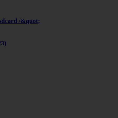
 sdcard /&quot;
23)