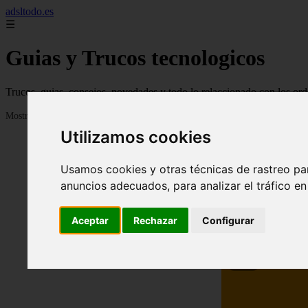
adsltodo.es
☰
Guias y Trucos tecnologicos
Trucos, guias, consejos, novedades y todo lo relaccionado con los ord
Mostrando 1 - 24 de 148 artículos
Utilizamos cookies
Usamos cookies y otras técnicas de rastreo pa
anuncios adecuados, para analizar el tráfico e
Aceptar
Rechazar
Configurar
❮