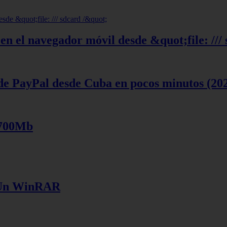
en el navegador móvil desde &quot;file: ///
de PayPal desde Cuba en pocos minutos (20
 700Mb
e Un WinRAR