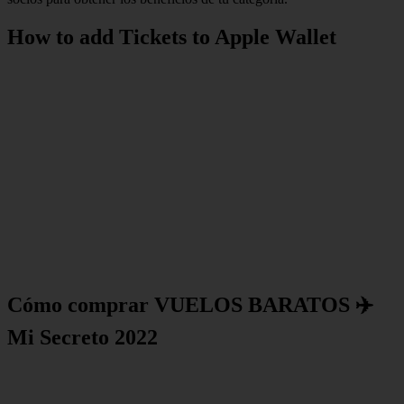
How to add Tickets to Apple Wallet
Cómo comprar VUELOS BARATOS ✈️
Mi Secreto 2022