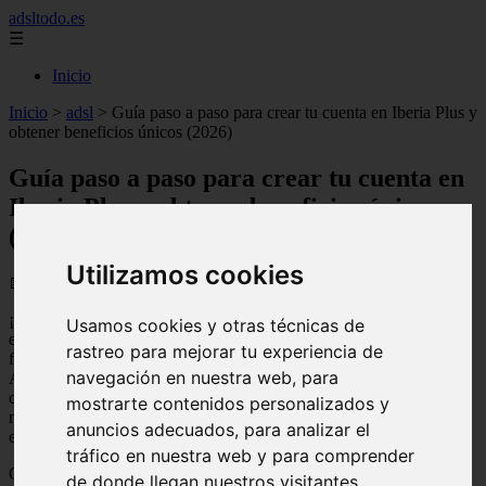
adsltodo.es
☰
Inicio
Inicio
>
adsl
>
Guía paso a paso para crear tu cuenta en Iberia Plus y
obtener beneficios únicos (2026)
Guía paso a paso para crear tu cuenta en
Iberia Plus y obtener beneficios únicos
(2026)
Utilizamos cookies
📅 13/08/2025
¡Bienvenidos a mi blog
Crear Cuenta
! En esta oportunidad, les
Usamos cookies y otras técnicas de
enseñaré
cómo crear una cuenta
en Iberia Plus, el programa de
rastreo para mejorar tu experiencia de
fidelización de la aerolínea Iberia. Con esta cuenta podrás acumular
navegación en nuestra web, para
Avios, canjearlos por vuelos y obtener ventajas exclusivas al viajar
con la compañía.
No pierdas más tiempo
y sigue los pasos que te
mostrarte contenidos personalizados y
mostraré a continuación para
crear tu cuenta Iberia Plus
y
anuncios adecuados, para analizar el
empezar a disfrutar de tus beneficios como cliente frecuente.
tráfico en nuestra web y para comprender
Contenidos
de donde llegan nuestros visitantes.