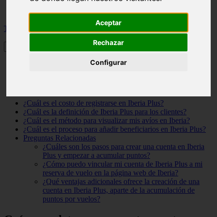
Aceptar
Toggle
Rechazar
Configurar
Guía completa para crear tu cuenta Iberia Plus en simples
pasos
How to add Tickets to Apple Wallet
Cómo comprar VUELOS BARATOS ✈️ Mi Secreto 2022
¿Cuál es el costo de registrarse en Iberia Plus?
¿Cuál es la definición de Iberia Plus para los clientes?
¿Cuál es el método para visualizar mis avíos en Iberia?
¿Cuál es el proceso para añadir beneficiarios en Iberia Plus?
Preguntas Relacionadas
¿Cuáles son los pasos para crear una cuenta en Iberia
Plus y empezar a acumular puntos?
¿Cómo puedo vincular mi cuenta de Iberia Plus a mi
reserva de vuelo en la página web de Iberia?
¿Qué ventajas adicionales ofrece la creación de una
cuenta en Iberia Plus, aparte de la acumulación de
puntos por vuelos?