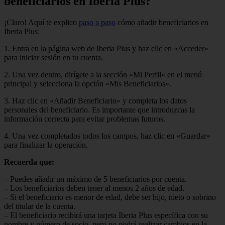
beneficiarios en Iberia Plus?
¡Claro! Aquí te explico
paso a paso
cómo añadir beneficiarios en
Iberia Plus:
1. Entra en la página web de Iberia Plus y haz clic en «Acceder»
para iniciar sesión en tu cuenta.
2. Una vez dentro, dirígete a la sección «Mi Perfil» en el menú
principal y selecciona la opción «Mis Beneficiarios».
3. Haz clic en «Añadir Beneficiario» y completa los datos
personales del beneficiario. Es importante que introduzcas la
información correcta para evitar problemas futuros.
4. Una vez completados todos los campos, haz clic en «Guardar»
para finalizar la operación.
Recuerda que:
– Puedes añadir un máximo de 5 beneficiarios por cuenta.
– Los beneficiarios deben tener al menos 2 años de edad.
– Si el beneficiario es menor de edad, debe ser hijo, nieto o sobrino
del titular de la cuenta.
– El beneficiario recibirá una tarjeta Iberia Plus específica con su
nombre y número de socio, pero no podrá realizar cambios en la