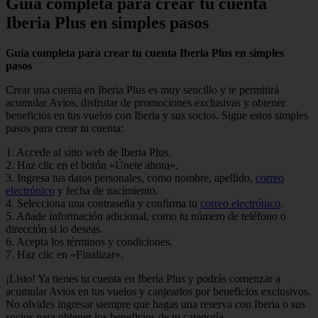
Guía completa para crear tu cuenta
Iberia Plus en simples pasos
Guía completa para crear tu cuenta Iberia Plus en simples
pasos
Crear una cuenta en Iberia Plus es muy sencillo y te permitirá
acumular Avios, disfrutar de promociones exclusivas y obtener
beneficios en tus vuelos con Iberia y sus socios. Sigue estos simples
pasos para crear tu cuenta:
1. Accede al sitio web de Iberia Plus.
2. Haz clic en el botón «Únete ahora».
3. Ingresa tus datos personales, como nombre, apellido,
correo
electrónico
y fecha de nacimiento.
4. Selecciona una contraseña y confirma tu
correo electrónico
.
5. Añade información adicional, como tu número de teléfono o
dirección si lo deseas.
6. Acepta los términos y condiciones.
7. Haz clic en «Finalizar».
¡Listo! Ya tienes tu cuenta en Iberia Plus y podrás comenzar a
acumular Avios en tus vuelos y canjearlos por beneficios exclusivos.
No olvides ingresar siempre que hagas una reserva con Iberia o sus
socios para obtener los beneficios de tu categoría.