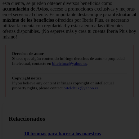
esta cuenta, se pueden obtener diversos beneficios como
acumulación de Avios
, acceso a promociones exclusivas y mejoras
en el servicio al cliente. Es importante destacar que para
disfrutar al
máximo de los beneficios
ofrecidos por Iberia Plus, es necesario
utilizar la cuenta con regularidad y estar atento a las diferentes
ofertas disponibles. ¡No esperes más y crea tu cuenta Iberia Plus hoy
mismo!
Derechos de autor
Si cree que algún contenido infringe derechos de autor o propiedad
intelectual, contacte en
bitelchux@yahoo.es
.
Copyright notice
If you believe any content infringes copyright or intellectual
property rights, please contact
bitelchux@yahoo.es
.
Relaccionados
10 bromas para hacer a los maestros