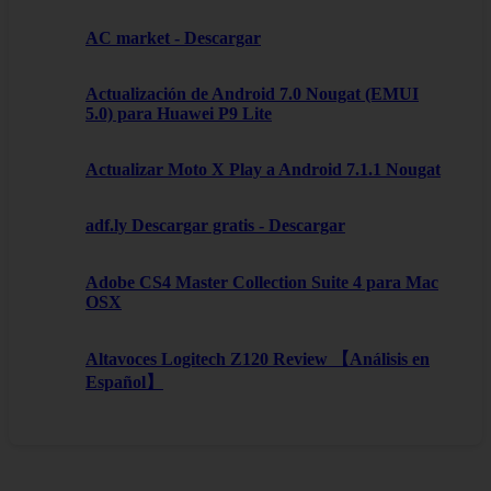
AC market - Descargar
Actualización de Android 7.0 Nougat (EMUI
5.0) para Huawei P9 Lite
Actualizar Moto X Play a Android 7.1.1 Nougat
adf.ly Descargar gratis - Descargar
Adobe CS4 Master Collection Suite 4 para Mac
OSX
Altavoces Logitech Z120 Review 【Análisis en
Español】