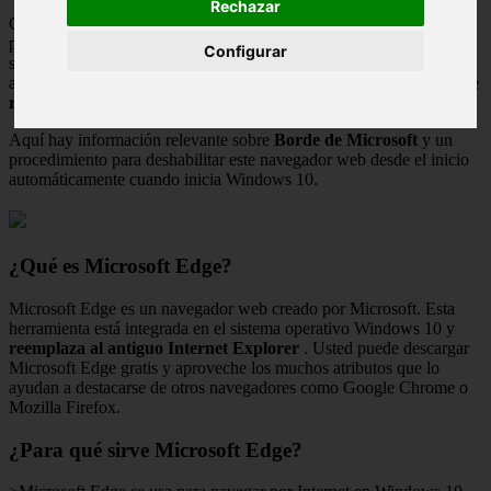
Rechazar
Cuando Microsoft Edge deja de ser nuestro navegador web
predeterminado, puede volverse molesto e innecesario para nuestro
Configurar
sistema. Sin embargo, dado que el sistema configura
automáticamente esta aplicación, debemos deshabilitar el proceso de
redactor del registro
.
Aquí hay información relevante sobre
Borde de Microsoft
y un
procedimiento para deshabilitar este navegador web desde el inicio
automáticamente cuando inicia Windows 10.
¿Qué es Microsoft Edge?
Microsoft Edge es un navegador web creado por Microsoft. Esta
herramienta está integrada en el sistema operativo Windows 10 y
reemplaza al antiguo Internet Explorer
. Usted puede descargar
Microsoft Edge gratis y aproveche los muchos atributos que lo
ayudan a destacarse de otros navegadores como Google Chrome o
Mozilla Firefox.
¿Para qué sirve Microsoft Edge?