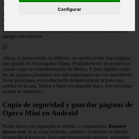
estamos aquí hoy para enseñarte este truco.
Configurar
En caso de que estés pensando que tu cuenta de Opera traerá de
vuelta esas páginas guardadas junto con marcadores, estás
equivocado. Desafortunadamente, solo funciona para marcadores.
Tal vez los desarrolladores de Opera Mini no estén dispuestos a
agregar esta función.
Ahora, si desea vender su teléfono, no querrá perder esas páginas
que guardó en el navegador Opera. Probablemente los perderá así
cuando haga un restablecimiento de fábrica. Y para alguien como
yo, las páginas guardadas son más importantes que los marcadores.
No te preocupes, esta publicación definitivamente te puso una
sonrisa en la cara. Vamos a hacer un pequeño truco, solo necesitas
rootear tu dispositivo.
Copia de seguridad y guardar páginas de
Opera Mini en Android
Puede hacer esto siguiendo el método a continuación.
Requiere
acceso root
. Si ya estás rooteado, adelante. Usaremos el método
System Root Explorer. Para usar System root explorer, asumimos