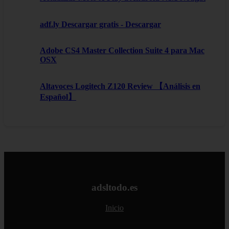
adf.ly Descargar gratis - Descargar
Adobe CS4 Master Collection Suite 4 para Mac
OSX
Altavoces Logitech Z120 Review 【Análisis en
Español】
adsltodo.es
Inicio