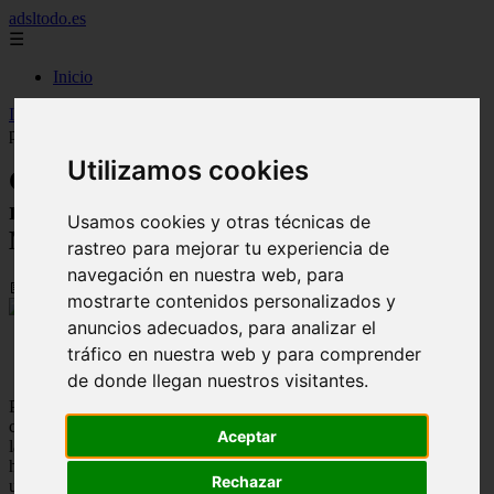
adsltodo.es
☰
Inicio
Inicio
>
adsl
>
Cómo hacer una copia de seguridad y restaurar
páginas guardadas en Opera Mini
Utilizamos cookies
Cómo hacer una copia de seguridad y
restaurar páginas guardadas en Opera
Usamos cookies y otras técnicas de
Mini
rastreo para mejorar tu experiencia de
navegación en nuestra web, para
📅 28/07/2025
mostrarte contenidos personalizados y
anuncios adecuados, para analizar el
tráfico en nuestra web y para comprender
de donde llegan nuestros visitantes.
Puede guardar páginas web y su contenido para una lectura sin
conexión más conveniente en Opera mini. Pero cuando desinstalas
Aceptar
la aplicación Opera, todas las páginas guardadas desaparecerán. No
hay forma de que pueda recuperar esas páginas a menos que cree
Rechazar
una copia de seguridad. ¿Cómo? Es exactamente por eso que