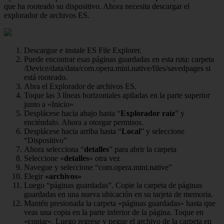
que ha rooteado su dispositivo. Ahora necesita descargar el
explorador de archivos ES.
Descargue e instale ES File Explorer.
Puede encontrar esas páginas guardadas en esta ruta: carpeta
/Device/data/data/com.opera.mini.native/files/savedpages si
está rooteado.
Abra el Explorador de archivos ES.
Toque las 3 líneas horizontales apiladas en la parte superior
junto a «Inicio»
Desplácese hacia abajo hasta “
Explorador raíz
” y
enciéndalo. Ahora a otorgar permisos.
Desplácese hacia arriba hasta “
Local
” y seleccione
“Dispositivo”
Ahora selecciona “
detalles
” para abrir la carpeta
Seleccione «
detalles
» otra vez
Navegue y seleccione “com.opera.mini.native”
Elegir
«archivos»
Luego “páginas guardadas”. Copie la carpeta de páginas
guardadas en una nueva ubicación en su tarjeta de memoria.
Mantén presionada la carpeta «páginas guardadas» hasta que
veas una copia en la parte inferior de la página. Toque en
«copiar». Luego regrese y pegue el archivo de la carpeta en