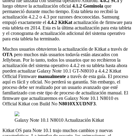
tableta fue lanzada con sistema operativo Android.
4.0.2 SCI
y
luego obtuve la actualización oficial
4.1.2 Gominola
que
permaneció durante mucho tiempo. Esta tableta no recibió la
actualización 4.2.2 o 4.3 por razones desconocidas. Samsung
empujó exactamente el
4.4.2 KitKat
actualización de firmware para
esta tableta en 2014. Esta es la última actualización para esta tableta
y el cronograma de actualización adicional del sistema operativo
para esta tableta ha terminado.
Muchos usuarios obtuvieron la actualización de Kitkat a través de
OTA
pero muchos más usuarios todavía están atascados con
Jellybean. Por lo tanto, todos los usuarios que no recibieron la
actualización del sistema operativo 4.4.2 en su tableta hasta ahora
pueden actualizar Galaxy Note 10.1 GT-N8010 a 4.4.2 Kitkat
Official Firmware
manualmente
a través de esta guía. El proceso
aquí es fácil y oficial. No perderá su garantía. Sin embargo, el
proceso debe ser realizado por un usuario avanzado que esté
familiarizado con este tipo de proceso de actualización manual. El
firmware que actualizaremos en Galaxy Note 10.1 N8010 es
Official Kitkat con Build No
N8010XXUDNF3
.
Galaxy Note 10.1 N8010 Actualización Kitkat
Kitkat OS para Note 10.1 trajo muchos cambios y nuevas
características. La interfaz de usuario, las animaciones, el