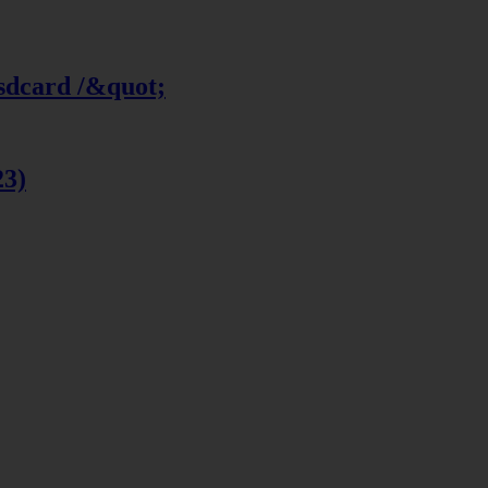
 sdcard /&quot;
23)