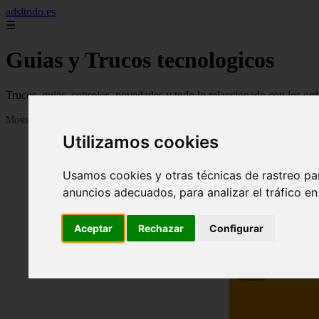
adsltodo.es
☰
Guias y Trucos tecnologicos
Trucos, guias, consejos, novedades y todo lo relaccionado con los ord
Mostrando 1 - 24 de 148 artículos
Utilizamos cookies
Usamos cookies y otras técnicas de rastreo pa
anuncios adecuados, para analizar el tráfico e
Aceptar
Rechazar
Configurar
❮