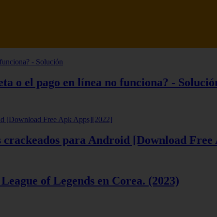
tsune Review 【Análisis en Español】
ta o el pago en línea no funciona? - Solució
ios crackeados para Android [Download Free
 League of Legends en Corea. (2023)