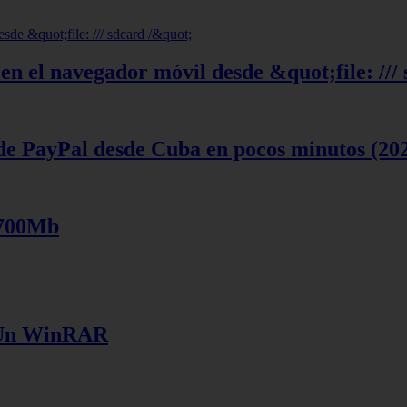
en el navegador móvil desde &quot;file: ///
de PayPal desde Cuba en pocos minutos (20
 700Mb
e Un WinRAR