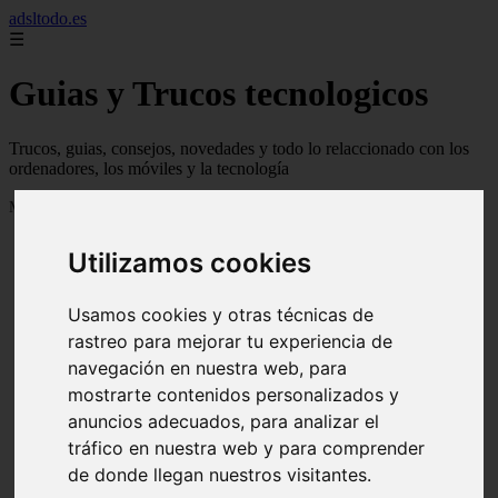
adsltodo.es
☰
Guias y Trucos tecnologicos
Trucos, guias, consejos, novedades y todo lo relaccionado con los
ordenadores, los móviles y la tecnología
Mostrando 1 - 24 de 148 artículos
Utilizamos cookies
Usamos cookies y otras técnicas de
rastreo para mejorar tu experiencia de
navegación en nuestra web, para
❮
❯
mostrarte contenidos personalizados y
anuncios adecuados, para analizar el
tráfico en nuestra web y para comprender
de donde llegan nuestros visitantes.
Newskill Kitsune Review 【Análisis en Español】