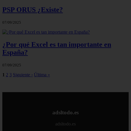
PSP ORUS ¿Existe?
07/09/2025
¿Por qué Excel es tan importante en
España?
07/09/2025
1
2
3
Siguiente ›
Última »
adsltodo.es
adsltodo.es