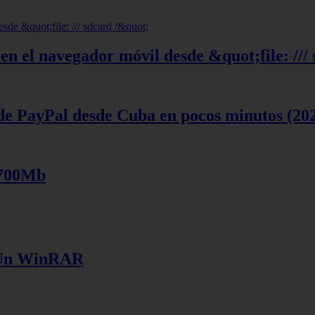
en el navegador móvil desde &quot;file: ///
de PayPal desde Cuba en pocos minutos (20
 700Mb
e Un WinRAR