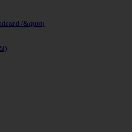
 sdcard /&quot;
23)