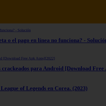
tsune Review 【Análisis en Español】
ta o el pago en línea no funciona? - Solució
ios crackeados para Android [Download Free
 League of Legends en Corea. (2023)