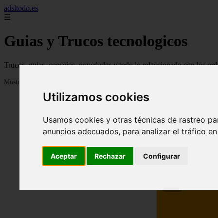
adsltodo.es
☰
Guias y Trucos tecnologicos
Trucos, guias, consejos, novedades y todo lo relaccionado con los ord
Mostrando 1 - 24 de 148 artículos
Utilizamos cookies
Usamos cookies y otras técnicas de rastreo pa
anuncios adecuados, para analizar el tráfico e
Aceptar
Rechazar
Configurar
❮