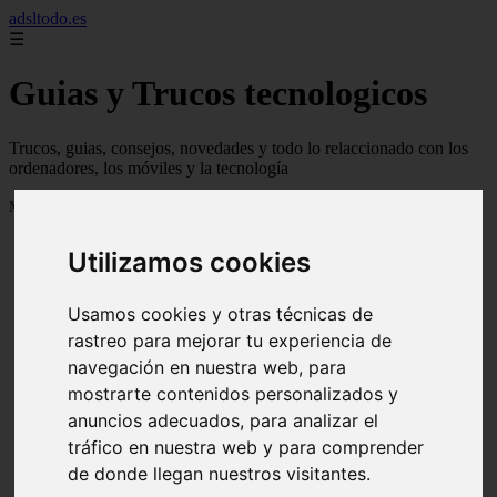
adsltodo.es
☰
Guias y Trucos tecnologicos
Trucos, guias, consejos, novedades y todo lo relaccionado con los
ordenadores, los móviles y la tecnología
Mostrando 1 - 24 de 148 artículos
Utilizamos cookies
Usamos cookies y otras técnicas de
rastreo para mejorar tu experiencia de
navegación en nuestra web, para
❮
❯
mostrarte contenidos personalizados y
anuncios adecuados, para analizar el
tráfico en nuestra web y para comprender
de donde llegan nuestros visitantes.
Newskill Kitsune Review 【Análisis en Español】