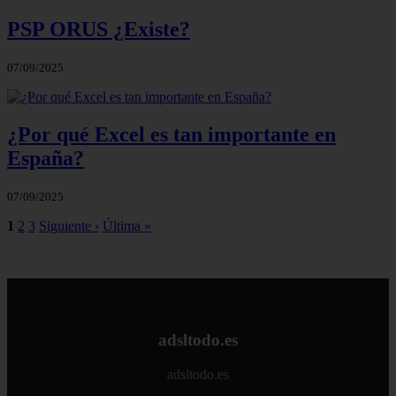
PSP ORUS ¿Existe?
07/09/2025
¿Por qué Excel es tan importante en
España?
07/09/2025
1
2
3
Siguiente ›
Última »
adsltodo.es
adsltodo.es