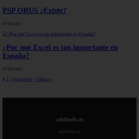
PSP ORUS ¿Existe?
07/09/2025
¿Por qué Excel es tan importante en
España?
07/09/2025
1
2
3
Siguiente ›
Última »
adsltodo.es
adsltodo.es