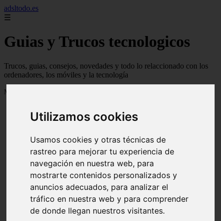
adsltodo.es
☰
Guias y Trucos tecnologicos
Trucos, guias, consejos, novedades y todo lo relaccionado con los
ordenadores, los móviles y la tecnología
Mostrando 1 - 24 de 148 artículos
Utilizamos cookies
Usamos cookies y otras técnicas de
rastreo para mejorar tu experiencia de
navegación en nuestra web, para
❮
❯
mostrarte contenidos personalizados y
anuncios adecuados, para analizar el
tráfico en nuestra web y para comprender
de donde llegan nuestros visitantes.
Newskill Kitsune Review 【Análisis en Español】