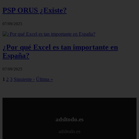
PSP ORUS ¿Existe?
07/09/2025
¿Por qué Excel es tan importante en
España?
07/09/2025
1
2
3
Siguiente ›
Última »
adsltodo.es
adsltodo.es