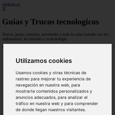
adsltodo.es
☰
Guias y Trucos tecnologicos
Trucos, guias, consejos, novedades y todo lo relaccionado con los
ordenadores, los móviles y la tecnología
Mostrando 1 - 24 de 148 artículos
Utilizamos cookies
Usamos cookies y otras técnicas de
rastreo para mejorar tu experiencia de
navegación en nuestra web, para
❮
❯
mostrarte contenidos personalizados y
anuncios adecuados, para analizar el
tráfico en nuestra web y para comprender
de donde llegan nuestros visitantes.
Newskill Kitsune Review 【Análisis en Español】