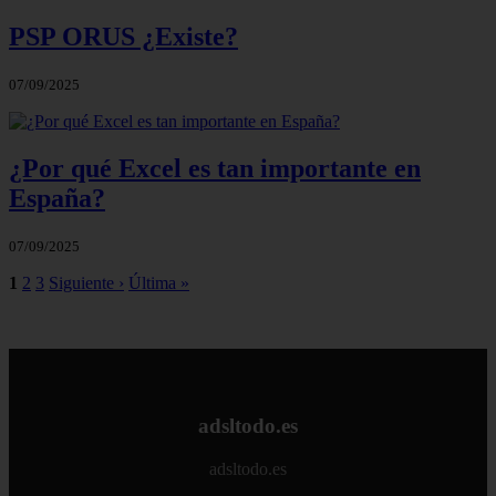
PSP ORUS ¿Existe?
07/09/2025
¿Por qué Excel es tan importante en
España?
07/09/2025
1
2
3
Siguiente ›
Última »
adsltodo.es
adsltodo.es