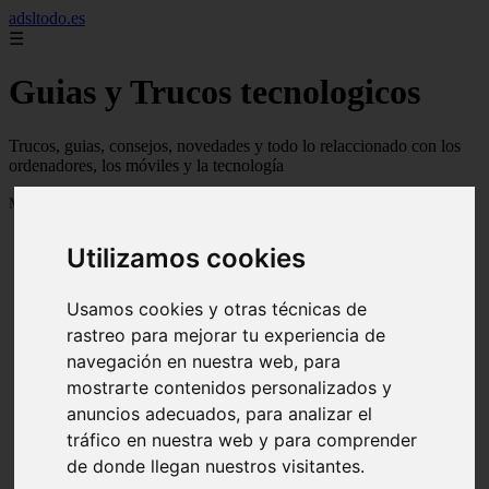
adsltodo.es
☰
Guias y Trucos tecnologicos
Trucos, guias, consejos, novedades y todo lo relaccionado con los
ordenadores, los móviles y la tecnología
Mostrando 1 - 24 de 148 artículos
Utilizamos cookies
Usamos cookies y otras técnicas de
rastreo para mejorar tu experiencia de
navegación en nuestra web, para
❮
❯
mostrarte contenidos personalizados y
anuncios adecuados, para analizar el
tráfico en nuestra web y para comprender
de donde llegan nuestros visitantes.
Newskill Kitsune Review 【Análisis en Español】