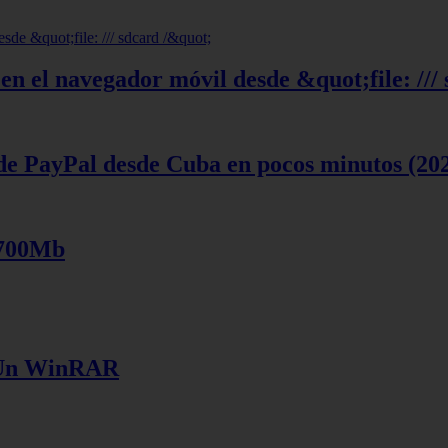
en el navegador móvil desde &quot;file: ///
de PayPal desde Cuba en pocos minutos (20
 700Mb
e Un WinRAR