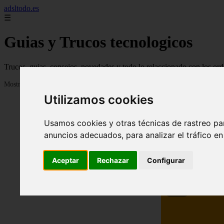
adsltodo.es
☰
Guias y Trucos tecnologicos
Trucos, guias, consejos, novedades y todo lo relaccionado con los ord
Mostrando 1 - 24 de 148 artículos
Utilizamos cookies
Usamos cookies y otras técnicas de rastreo pa
anuncios adecuados, para analizar el tráfico e
Aceptar
Rechazar
Configurar
❮