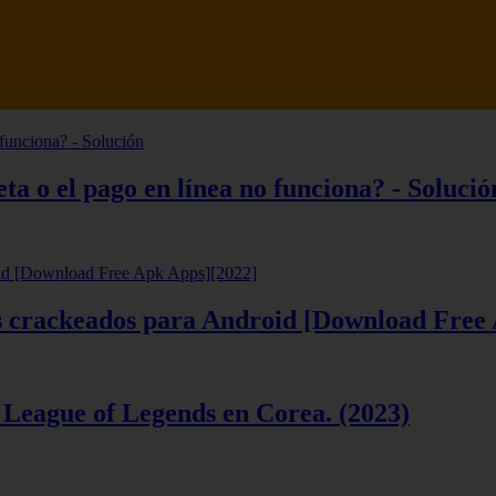
tsune Review 【Análisis en Español】
ta o el pago en línea no funciona? - Solució
ios crackeados para Android [Download Free
 League of Legends en Corea. (2023)