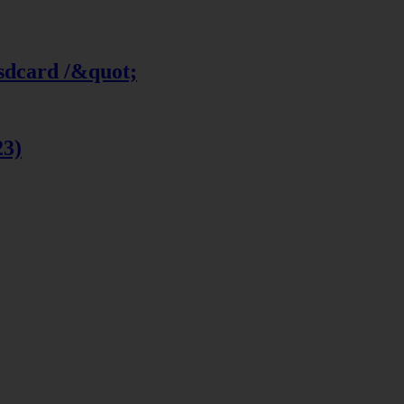
 sdcard /&quot;
23)