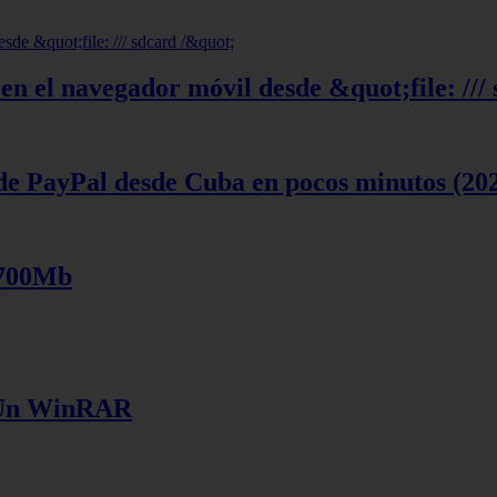
en el navegador móvil desde &quot;file: ///
de PayPal desde Cuba en pocos minutos (20
 700Mb
e Un WinRAR