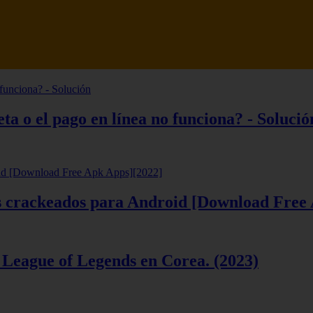
tsune Review 【Análisis en Español】
ta o el pago en línea no funciona? - Solució
ios crackeados para Android [Download Free
 League of Legends en Corea. (2023)