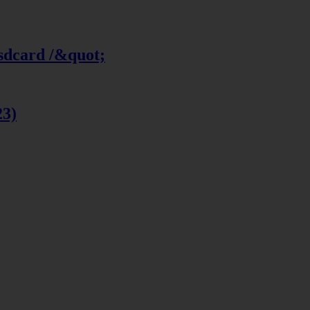
 sdcard /&quot;
23)