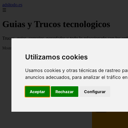
adsltodo.es
☰
Guias y Trucos tecnologicos
Trucos, guias, consejos, novedades y todo lo relaccionado con los ord
Mostrando 1 - 24 de 148 artículos
Utilizamos cookies
Usamos cookies y otras técnicas de rastreo pa
anuncios adecuados, para analizar el tráfico e
Aceptar
Rechazar
Configurar
❮