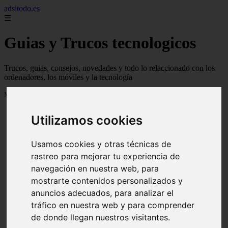
adsltodo.es
☰
Guias y Trucos tecnologicos
Trucos, guias, consejos, novedades y todo lo relaccionado con los
ordenadores, los móviles y la tecnología
Mostrando 1 - 24 de 148 artículos
Utilizamos cookies
Usamos cookies y otras técnicas de
rastreo para mejorar tu experiencia de
navegación en nuestra web, para
❮
❯
mostrarte contenidos personalizados y
anuncios adecuados, para analizar el
tráfico en nuestra web y para comprender
de donde llegan nuestros visitantes.
Newskill Kitsune Review 【Análisis en Español】