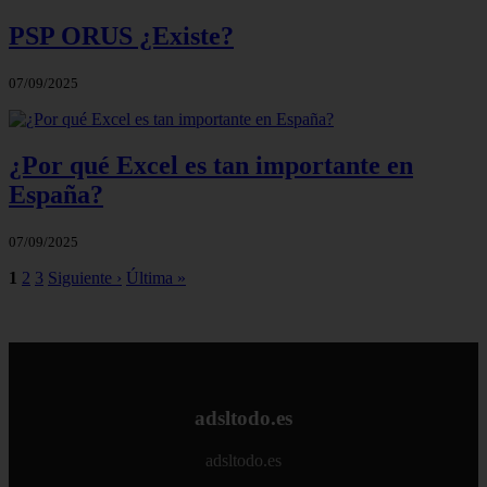
PSP ORUS ¿Existe?
07/09/2025
¿Por qué Excel es tan importante en
España?
07/09/2025
1
2
3
Siguiente ›
Última »
adsltodo.es
adsltodo.es