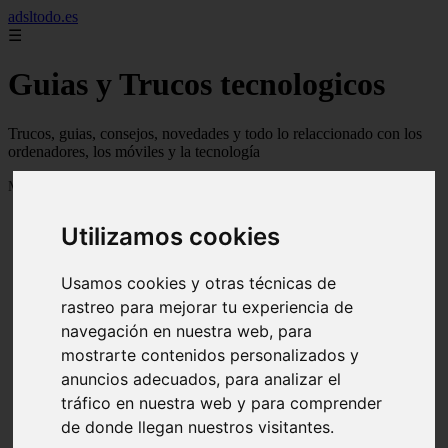
adsltodo.es
☰
Guias y Trucos tecnologicos
Trucos, guias, consejos, novedades y todo lo relaccionado con los
ordenadores, los móviles y la tecnología
Mostrando 1 - 24 de 148 artículos
Utilizamos cookies
Usamos cookies y otras técnicas de
rastreo para mejorar tu experiencia de
navegación en nuestra web, para
❮
❯
mostrarte contenidos personalizados y
anuncios adecuados, para analizar el
tráfico en nuestra web y para comprender
de donde llegan nuestros visitantes.
Newskill Kitsune Review 【Análisis en Español】