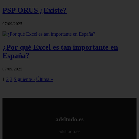
PSP ORUS ¿Existe?
07/09/2025
¿Por qué Excel es tan importante en
España?
07/09/2025
1
2
3
Siguiente ›
Última »
adsltodo.es
adsltodo.es