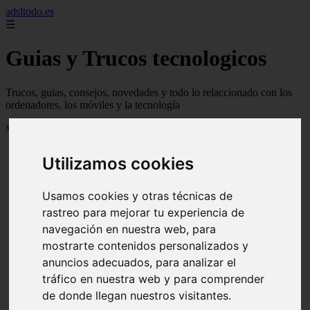
adsltodo.es
☰
Guias y Trucos tecnologicos
Trucos, guias, consejos, novedades y todo lo relaccionado con los
ordenadores, los móviles y la tecnología
Mostrando 1 - 24 de 148 artículos
Utilizamos cookies
Usamos cookies y otras técnicas de
rastreo para mejorar tu experiencia de
navegación en nuestra web, para
❮
❯
mostrarte contenidos personalizados y
anuncios adecuados, para analizar el
tráfico en nuestra web y para comprender
de donde llegan nuestros visitantes.
Newskill Kitsune Review 【Análisis en Español】