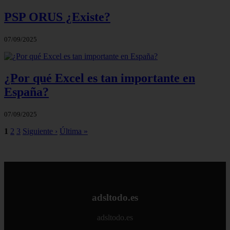
PSP ORUS ¿Existe?
07/09/2025
¿Por qué Excel es tan importante en
España?
07/09/2025
1
2
3
Siguiente ›
Última »
adsltodo.es
adsltodo.es