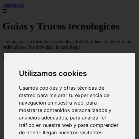
adsltodo.es
☰
Guias y Trucos tecnologicos
Trucos, guias, consejos, novedades y todo lo relaccionado con los
ordenadores, los móviles y la tecnología
Mostrando 1 - 24 de 148 artículos
Utilizamos cookies
Usamos cookies y otras técnicas de
rastreo para mejorar tu experiencia de
navegación en nuestra web, para
❮
❯
mostrarte contenidos personalizados y
anuncios adecuados, para analizar el
tráfico en nuestra web y para comprender
de donde llegan nuestros visitantes.
Newskill Kitsune Review 【Análisis en Español】