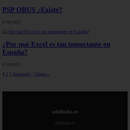
PSP ORUS ¿Existe?
07/09/2025
¿Por qué Excel es tan importante en
España?
07/09/2025
1
2
3
Siguiente ›
Última »
adsltodo.es
adsltodo.es