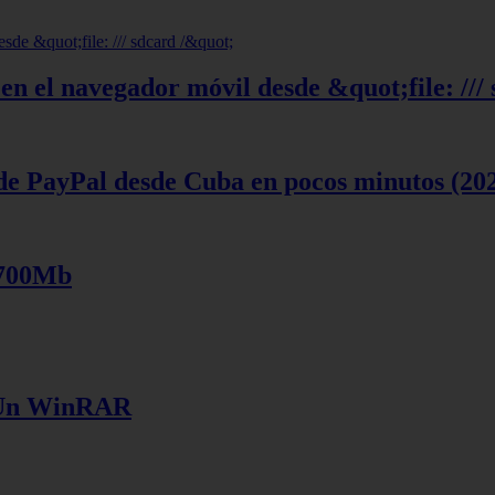
en el navegador móvil desde &quot;file: ///
de PayPal desde Cuba en pocos minutos (20
 700Mb
e Un WinRAR