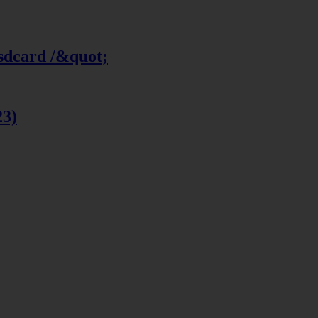
 sdcard /&quot;
23)