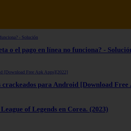
tsune Review 【Análisis en Español】
ta o el pago en línea no funciona? - Solució
ios crackeados para Android [Download Free
 League of Legends en Corea. (2023)