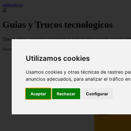
adsltodo.es
☰
Guias y Trucos tecnologicos
Trucos, guias, consejos, novedades y todo lo relaccionado con los ord
Mostrando 1 - 24 de 148 artículos
Utilizamos cookies
Usamos cookies y otras técnicas de rastreo pa
anuncios adecuados, para analizar el tráfico e
Aceptar
Rechazar
Configurar
❮