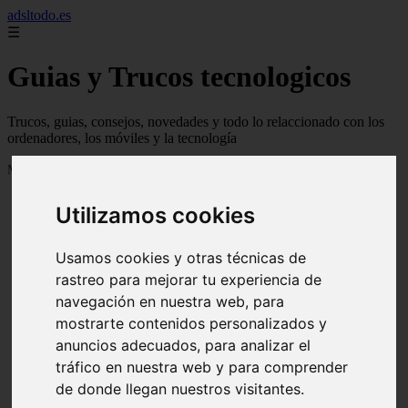
adsltodo.es
☰
Guias y Trucos tecnologicos
Trucos, guias, consejos, novedades y todo lo relaccionado con los
ordenadores, los móviles y la tecnología
Mostrando 1 - 24 de 148 artículos
Utilizamos cookies
Usamos cookies y otras técnicas de
rastreo para mejorar tu experiencia de
navegación en nuestra web, para
❮
❯
mostrarte contenidos personalizados y
anuncios adecuados, para analizar el
tráfico en nuestra web y para comprender
de donde llegan nuestros visitantes.
Newskill Kitsune Review 【Análisis en Español】