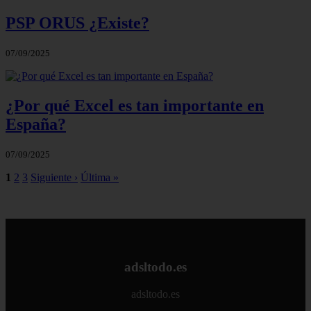
PSP ORUS ¿Existe?
07/09/2025
¿Por qué Excel es tan importante en
España?
07/09/2025
1
2
3
Siguiente ›
Última »
adsltodo.es
adsltodo.es