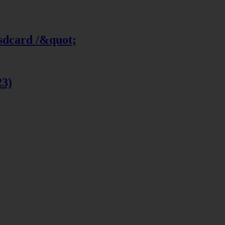
 sdcard /&quot;
23)