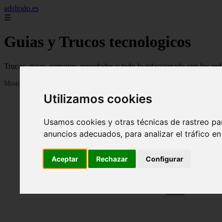
adsltodo.es
☰
Guias y Trucos tecnologicos
Trucos, guias, consejos, novedades y todo lo relaccionado con los ord
Mostrando 1 - 24 de 148 artículos
Utilizamos cookies
Usamos cookies y otras técnicas de rastreo pa
anuncios adecuados, para analizar el tráfico e
Aceptar
Rechazar
Configurar
❮