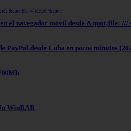
en el navegador móvil desde &quot;file: ///
de PayPal desde Cuba en pocos minutos (20
 700Mb
e Un WinRAR