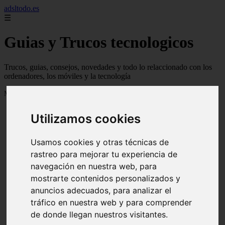
adsltodo.es
☰
Guias y Trucos tecnologicos
Trucos, guias, consejos, novedades y todo lo relaccionado con los
ordenadores, los móviles y la tecnología
Mostrando 1 - 24 de 148 artículos
Utilizamos cookies
Usamos cookies y otras técnicas de
rastreo para mejorar tu experiencia de
navegación en nuestra web, para
❮
❯
mostrarte contenidos personalizados y
anuncios adecuados, para analizar el
tráfico en nuestra web y para comprender
de donde llegan nuestros visitantes.
Newskill Kitsune Review 【Análisis en Español】