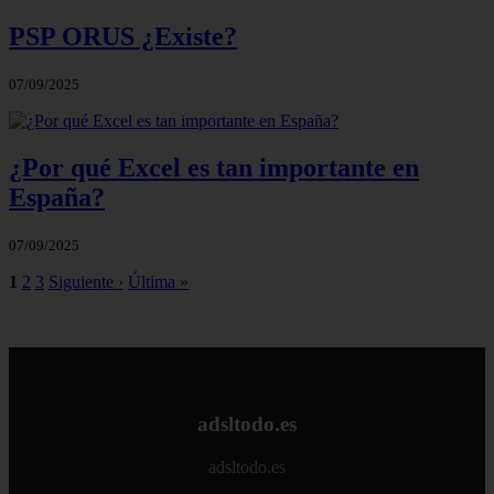
PSP ORUS ¿Existe?
07/09/2025
¿Por qué Excel es tan importante en
España?
07/09/2025
1
2
3
Siguiente ›
Última »
adsltodo.es
adsltodo.es