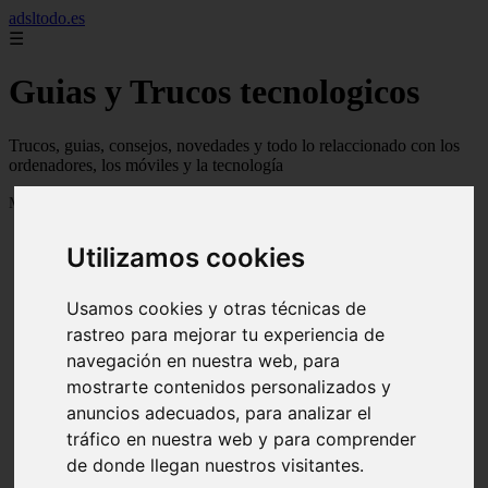
adsltodo.es
☰
Guias y Trucos tecnologicos
Trucos, guias, consejos, novedades y todo lo relaccionado con los
ordenadores, los móviles y la tecnología
Mostrando 1 - 24 de 148 artículos
Utilizamos cookies
Usamos cookies y otras técnicas de
rastreo para mejorar tu experiencia de
navegación en nuestra web, para
❮
❯
mostrarte contenidos personalizados y
anuncios adecuados, para analizar el
tráfico en nuestra web y para comprender
de donde llegan nuestros visitantes.
Newskill Kitsune Review 【Análisis en Español】