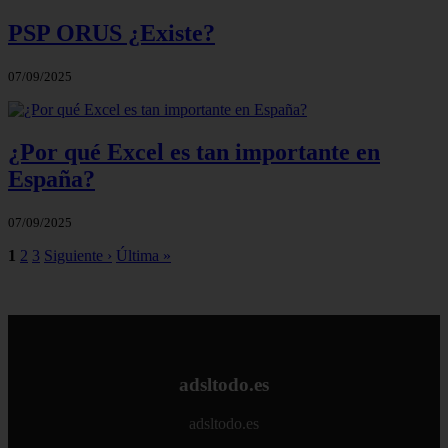
PSP ORUS ¿Existe?
07/09/2025
¿Por qué Excel es tan importante en
España?
07/09/2025
1
2
3
Siguiente ›
Última »
adsltodo.es
adsltodo.es