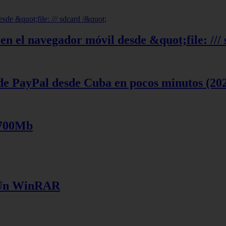
en el navegador móvil desde &quot;file: ///
de PayPal desde Cuba en pocos minutos (20
 700Mb
e Un WinRAR