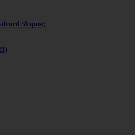
 sdcard /&quot;
23)