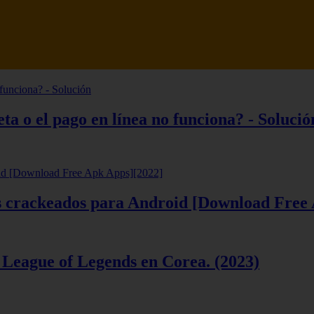
tsune Review 【Análisis en Español】
ta o el pago en línea no funciona? - Solució
ios crackeados para Android [Download Free
 League of Legends en Corea. (2023)