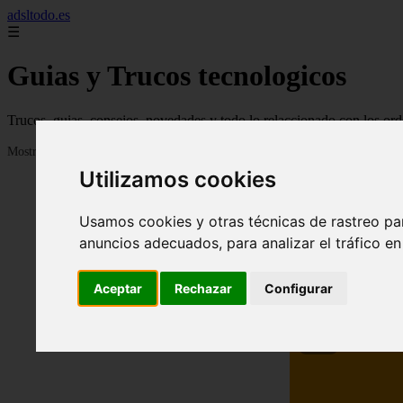
adsltodo.es
☰
Guias y Trucos tecnologicos
Trucos, guias, consejos, novedades y todo lo relaccionado con los ord
Mostrando 1 - 24 de 148 artículos
Utilizamos cookies
Usamos cookies y otras técnicas de rastreo pa
anuncios adecuados, para analizar el tráfico e
Aceptar
Rechazar
Configurar
❮