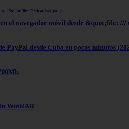
en el navegador móvil desde &quot;file: ///
de PayPal desde Cuba en pocos minutos (20
 700Mb
e Un WinRAR