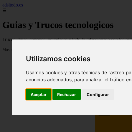
adsltodo.es
☰
Guias y Trucos tecnologicos
Trucos, guias, consejos, novedades y todo lo relaccionado con los ord
Mostrando 1 - 24 de 148 artículos
Utilizamos cookies
Usamos cookies y otras técnicas de rastreo pa
anuncios adecuados, para analizar el tráfico e
Aceptar
Rechazar
Configurar
❮