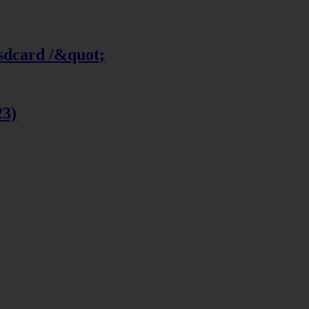
 sdcard /&quot;
23)