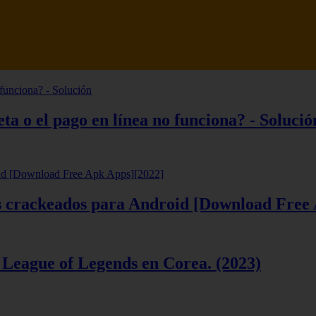
tsune Review 【Análisis en Español】
ta o el pago en línea no funciona? - Solució
ios crackeados para Android [Download Free
 League of Legends en Corea. (2023)