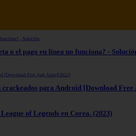
tsune Review 【Análisis en Español】
ta o el pago en línea no funciona? - Solució
ios crackeados para Android [Download Free
 League of Legends en Corea. (2023)