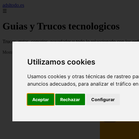
adsltodo.es
☰
Guias y Trucos tecnologicos
Trucos, guias, consejos, novedades y todo lo relaccionado con los ord
Mostrando 1 - 24 de 148 artículos
Utilizamos cookies
Usamos cookies y otras técnicas de rastreo pa
anuncios adecuados, para analizar el tráfico e
Aceptar
Rechazar
Configurar
❮