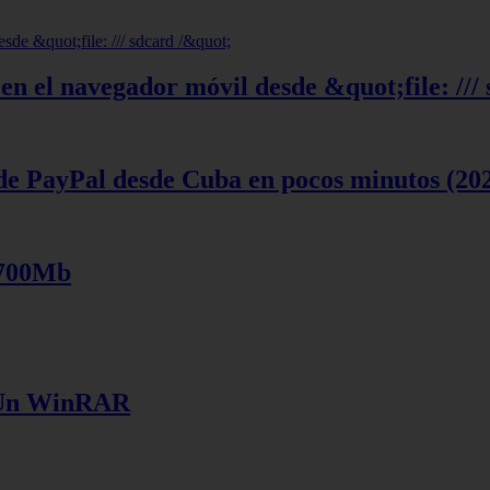
en el navegador móvil desde &quot;file: ///
de PayPal desde Cuba en pocos minutos (20
 700Mb
e Un WinRAR