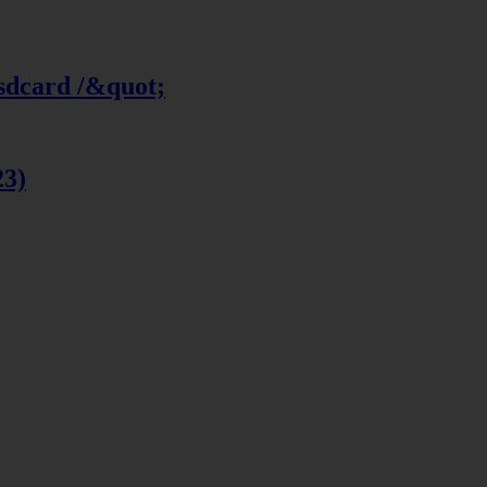
 sdcard /&quot;
23)