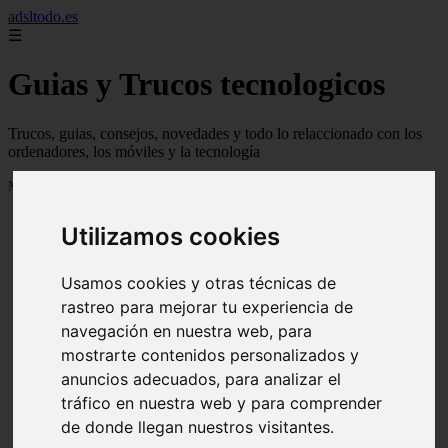
adsltodo.es
☰
Guias y Trucos tecnologicos
Trucos, guias, consejos, novedades y todo lo relaccionado con los
ordenadores, los móviles y la tecnología
Mostrando 1 - 24 de 148 artículos
Utilizamos cookies
Usamos cookies y otras técnicas de
rastreo para mejorar tu experiencia de
navegación en nuestra web, para
❮
❯
mostrarte contenidos personalizados y
anuncios adecuados, para analizar el
tráfico en nuestra web y para comprender
de donde llegan nuestros visitantes.
Newskill Kitsune Review 【Análisis en Español】