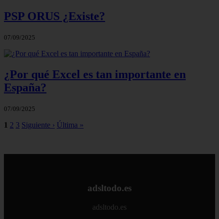
PSP ORUS ¿Existe?
07/09/2025
¿Por qué Excel es tan importante en
España?
07/09/2025
1
2
3
Siguiente ›
Última »
adsltodo.es
adsltodo.es