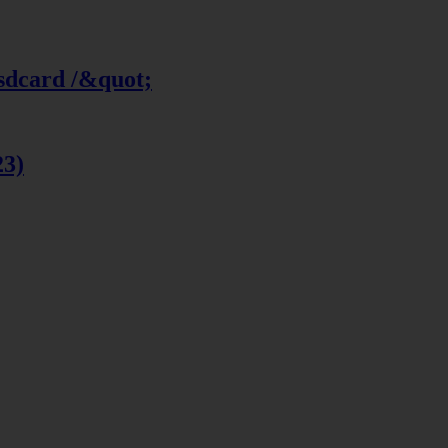
 sdcard /&quot;
23)