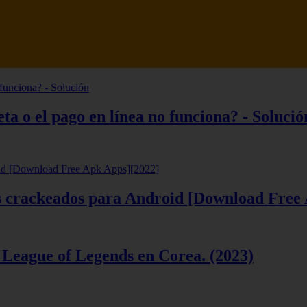
tsune Review 【Análisis en Español】
ta o el pago en línea no funciona? - Solució
ios crackeados para Android [Download Free
 League of Legends en Corea. (2023)