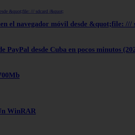
en el navegador móvil desde &quot;file: ///
de PayPal desde Cuba en pocos minutos (20
 700Mb
e Un WinRAR