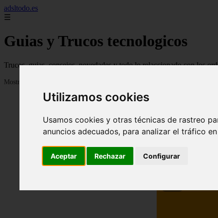
adsltodo.es
☰
Guias y Trucos tecnologicos
Trucos, guias, consejos, novedades y todo lo relaccionado con los ord
Mostrando 1 - 24 de 148 artículos
Utilizamos cookies
Usamos cookies y otras técnicas de rastreo pa
anuncios adecuados, para analizar el tráfico e
Aceptar
Rechazar
Configurar
❮