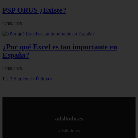
PSP ORUS ¿Existe?
07/09/2025
¿Por qué Excel es tan importante en
España?
07/09/2025
1
2
3
Siguiente ›
Última »
adsltodo.es
adsltodo.es