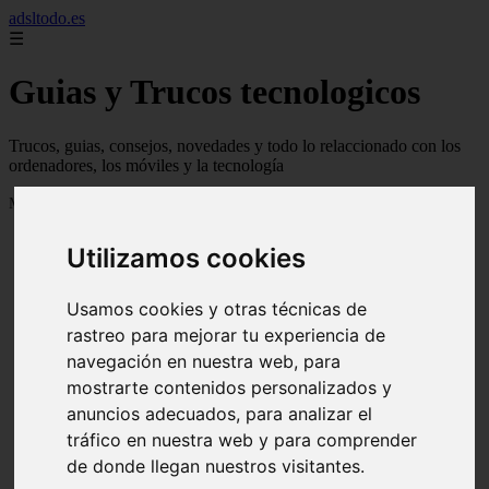
adsltodo.es
☰
Guias y Trucos tecnologicos
Trucos, guias, consejos, novedades y todo lo relaccionado con los
ordenadores, los móviles y la tecnología
Mostrando 1 - 24 de 148 artículos
Utilizamos cookies
Usamos cookies y otras técnicas de
rastreo para mejorar tu experiencia de
navegación en nuestra web, para
❮
❯
mostrarte contenidos personalizados y
anuncios adecuados, para analizar el
tráfico en nuestra web y para comprender
de donde llegan nuestros visitantes.
Newskill Kitsune Review 【Análisis en Español】