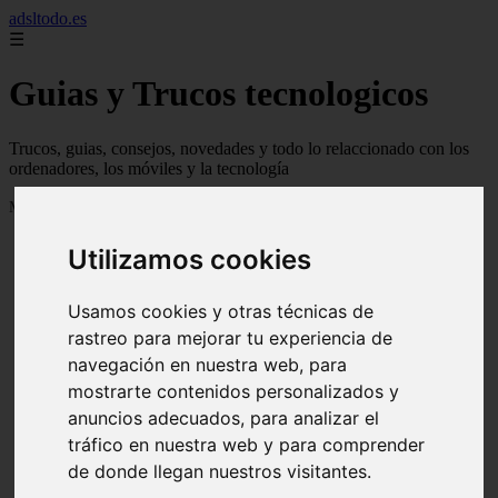
adsltodo.es
☰
Guias y Trucos tecnologicos
Trucos, guias, consejos, novedades y todo lo relaccionado con los
ordenadores, los móviles y la tecnología
Mostrando 1 - 24 de 148 artículos
Utilizamos cookies
Usamos cookies y otras técnicas de
rastreo para mejorar tu experiencia de
navegación en nuestra web, para
❮
❯
mostrarte contenidos personalizados y
anuncios adecuados, para analizar el
tráfico en nuestra web y para comprender
de donde llegan nuestros visitantes.
Newskill Kitsune Review 【Análisis en Español】