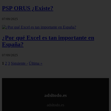
PSP ORUS ¿Existe?
07/09/2025
¿Por qué Excel es tan importante en
España?
07/09/2025
1
2
3
Siguiente ›
Última »
adsltodo.es
adsltodo.es