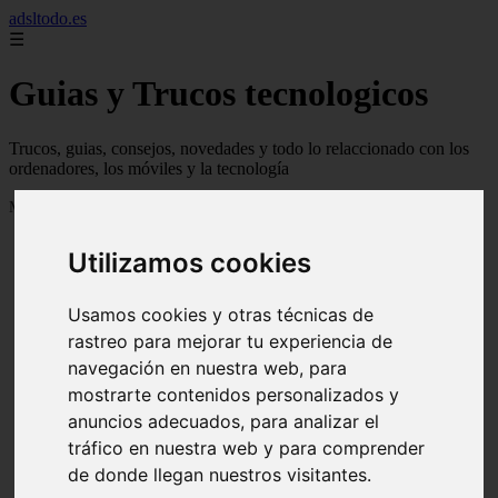
adsltodo.es
☰
Guias y Trucos tecnologicos
Trucos, guias, consejos, novedades y todo lo relaccionado con los
ordenadores, los móviles y la tecnología
Mostrando 1 - 24 de 148 artículos
Utilizamos cookies
Usamos cookies y otras técnicas de
rastreo para mejorar tu experiencia de
navegación en nuestra web, para
❮
❯
mostrarte contenidos personalizados y
anuncios adecuados, para analizar el
tráfico en nuestra web y para comprender
de donde llegan nuestros visitantes.
Newskill Kitsune Review 【Análisis en Español】