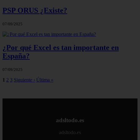
PSP ORUS ¿Existe?
07/09/2025
¿Por qué Excel es tan importante en
España?
07/09/2025
1
2
3
Siguiente ›
Última »
adsltodo.es
adsltodo.es