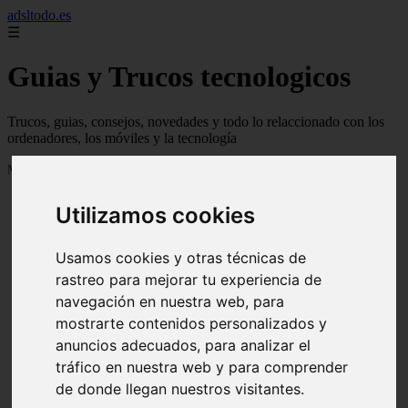
adsltodo.es
☰
Guias y Trucos tecnologicos
Trucos, guias, consejos, novedades y todo lo relaccionado con los
ordenadores, los móviles y la tecnología
Mostrando 1 - 24 de 148 artículos
Utilizamos cookies
Usamos cookies y otras técnicas de
rastreo para mejorar tu experiencia de
navegación en nuestra web, para
❮
❯
mostrarte contenidos personalizados y
anuncios adecuados, para analizar el
tráfico en nuestra web y para comprender
de donde llegan nuestros visitantes.
Newskill Kitsune Review 【Análisis en Español】