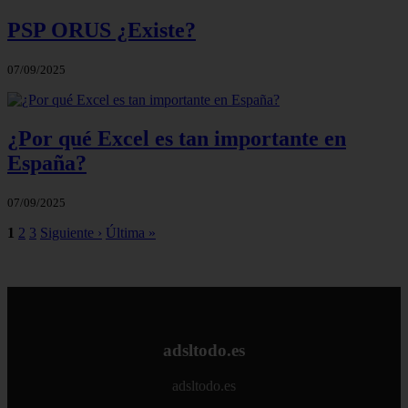
PSP ORUS ¿Existe?
07/09/2025
¿Por qué Excel es tan importante en
España?
07/09/2025
1
2
3
Siguiente ›
Última »
adsltodo.es
adsltodo.es