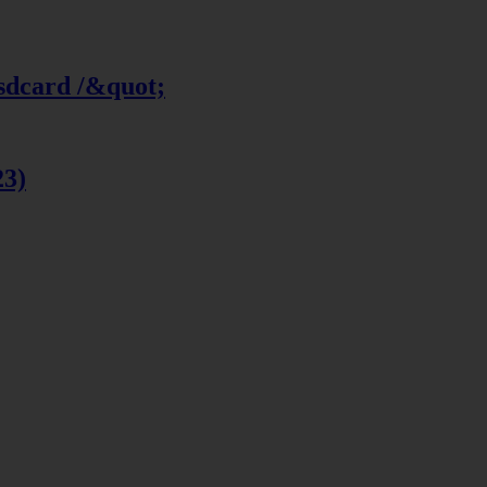
 sdcard /&quot;
23)