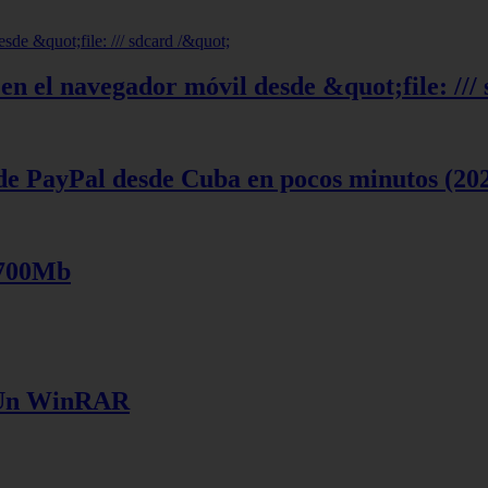
en el navegador móvil desde &quot;file: ///
de PayPal desde Cuba en pocos minutos (20
 700Mb
e Un WinRAR