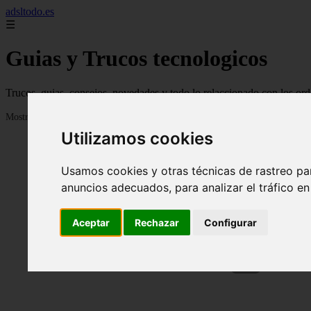
adsltodo.es
☰
Guias y Trucos tecnologicos
Trucos, guias, consejos, novedades y todo lo relaccionado con los ord
Mostrando 1 - 24 de 148 artículos
Utilizamos cookies
Usamos cookies y otras técnicas de rastreo pa
anuncios adecuados, para analizar el tráfico e
Aceptar
Rechazar
Configurar
❮