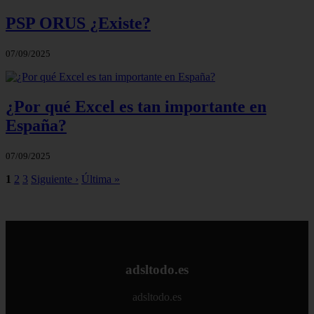
PSP ORUS ¿Existe?
07/09/2025
¿Por qué Excel es tan importante en
España?
07/09/2025
1
2
3
Siguiente ›
Última »
adsltodo.es
adsltodo.es