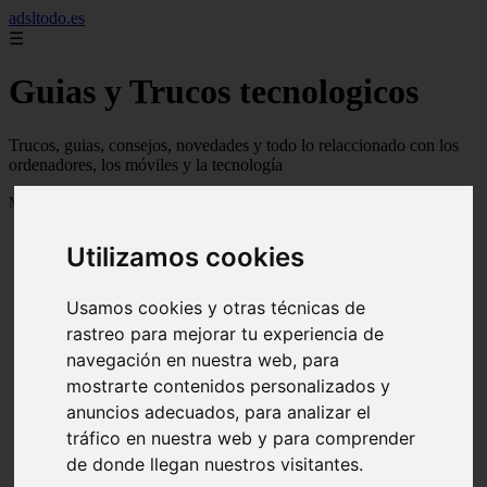
adsltodo.es
☰
Guias y Trucos tecnologicos
Trucos, guias, consejos, novedades y todo lo relaccionado con los
ordenadores, los móviles y la tecnología
Mostrando 1 - 24 de 148 artículos
Utilizamos cookies
Usamos cookies y otras técnicas de
rastreo para mejorar tu experiencia de
navegación en nuestra web, para
❮
❯
mostrarte contenidos personalizados y
anuncios adecuados, para analizar el
tráfico en nuestra web y para comprender
de donde llegan nuestros visitantes.
Newskill Kitsune Review 【Análisis en Español】