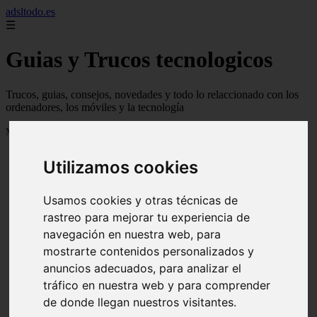
adsltodo.es
☰
Guias y Trucos tecnologicos
Trucos, guias, consejos, novedades y todo lo relaccionado con los
ordenadores, los móviles y la tecnología
Mostrando 1 - 24 de 148 artículos
Utilizamos cookies
Usamos cookies y otras técnicas de
rastreo para mejorar tu experiencia de
navegación en nuestra web, para
❮
❯
mostrarte contenidos personalizados y
anuncios adecuados, para analizar el
tráfico en nuestra web y para comprender
de donde llegan nuestros visitantes.
Newskill Kitsune Review 【Análisis en Español】