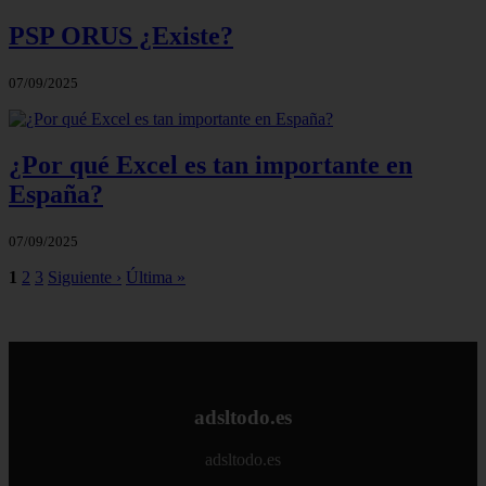
PSP ORUS ¿Existe?
07/09/2025
¿Por qué Excel es tan importante en
España?
07/09/2025
1
2
3
Siguiente ›
Última »
adsltodo.es
adsltodo.es