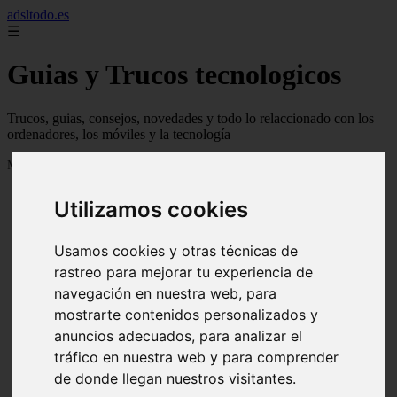
adsltodo.es
☰
Guias y Trucos tecnologicos
Trucos, guias, consejos, novedades y todo lo relaccionado con los
ordenadores, los móviles y la tecnología
Mostrando 1 - 24 de 148 artículos
Utilizamos cookies
Usamos cookies y otras técnicas de
rastreo para mejorar tu experiencia de
navegación en nuestra web, para
❮
❯
mostrarte contenidos personalizados y
anuncios adecuados, para analizar el
tráfico en nuestra web y para comprender
de donde llegan nuestros visitantes.
Newskill Kitsune Review 【Análisis en Español】