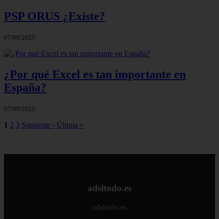
PSP ORUS ¿Existe?
07/09/2025
¿Por qué Excel es tan importante en
España?
07/09/2025
1
2
3
Siguiente ›
Última »
adsltodo.es
adsltodo.es