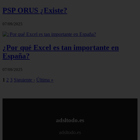
PSP ORUS ¿Existe?
07/09/2025
¿Por qué Excel es tan importante en
España?
07/09/2025
1
2
3
Siguiente ›
Última »
adsltodo.es
adsltodo.es