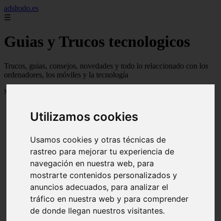
adsltodo.es
☰
Guias y Trucos tecnologicos
Trucos, guias, consejos, novedades y todo lo relaccionado con los
ordenadores, los móviles y la tecnología
Mostrando 1 - 24 de 148 artículos
Utilizamos cookies
Usamos cookies y otras técnicas de
rastreo para mejorar tu experiencia de
navegación en nuestra web, para
❮
❯
mostrarte contenidos personalizados y
anuncios adecuados, para analizar el
tráfico en nuestra web y para comprender
de donde llegan nuestros visitantes.
Newskill Kitsune Review 【Análisis en Español】