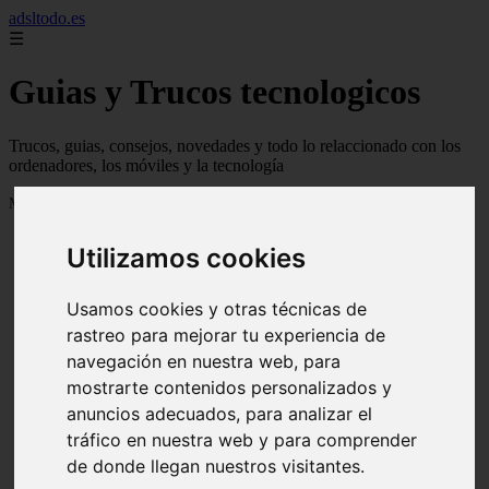
adsltodo.es
☰
Guias y Trucos tecnologicos
Trucos, guias, consejos, novedades y todo lo relaccionado con los
ordenadores, los móviles y la tecnología
Mostrando 1 - 24 de 148 artículos
Utilizamos cookies
Usamos cookies y otras técnicas de
rastreo para mejorar tu experiencia de
navegación en nuestra web, para
❮
❯
mostrarte contenidos personalizados y
anuncios adecuados, para analizar el
tráfico en nuestra web y para comprender
de donde llegan nuestros visitantes.
Newskill Kitsune Review 【Análisis en Español】