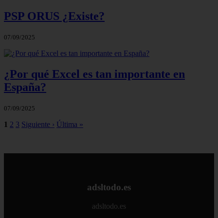
PSP ORUS ¿Existe?
07/09/2025
¿Por qué Excel es tan importante en
España?
07/09/2025
1
2
3
Siguiente ›
Última »
adsltodo.es
adsltodo.es