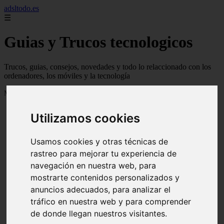
adsltodo.es
☰
Guias y Trucos tecnologicos
Trucos, guias, consejos, novedades y todo lo relaccionado con los
ordenadores, los móviles y la tecnología
Mostrando 1 - 24 de 148 artículos
Utilizamos cookies
Usamos cookies y otras técnicas de
rastreo para mejorar tu experiencia de
navegación en nuestra web, para
❮
❯
mostrarte contenidos personalizados y
anuncios adecuados, para analizar el
tráfico en nuestra web y para comprender
de donde llegan nuestros visitantes.
Newskill Kitsune Review 【Análisis en Español】