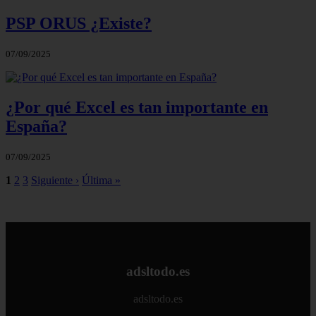
PSP ORUS ¿Existe?
07/09/2025
¿Por qué Excel es tan importante en
España?
07/09/2025
1
2
3
Siguiente ›
Última »
adsltodo.es
adsltodo.es