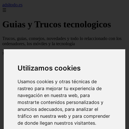
adsltodo.es
☰
Guias y Trucos tecnologicos
Trucos, guias, consejos, novedades y todo lo relaccionado con los
ordenadores, los móviles y la tecnología
Mostrando 1 - 24 de 148 artículos
Utilizamos cookies
Usamos cookies y otras técnicas de
rastreo para mejorar tu experiencia de
navegación en nuestra web, para
❮
❯
mostrarte contenidos personalizados y
anuncios adecuados, para analizar el
tráfico en nuestra web y para comprender
de donde llegan nuestros visitantes.
Newskill Kitsune Review 【Análisis en Español】