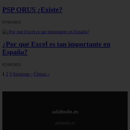
PSP ORUS ¿Existe?
07/09/2025
¿Por qué Excel es tan importante en
España?
07/09/2025
1
2
3
Siguiente ›
Última »
adsltodo.es
adsltodo.es