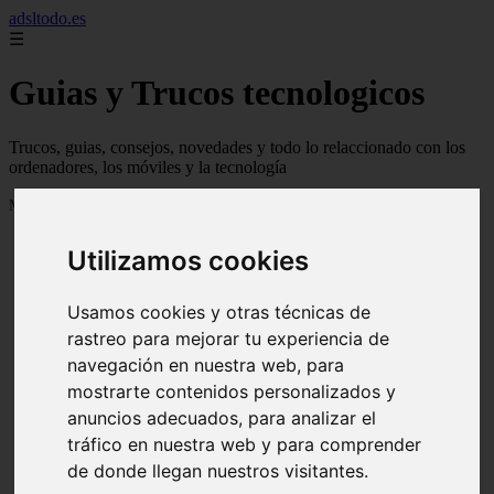
adsltodo.es
☰
Guias y Trucos tecnologicos
Trucos, guias, consejos, novedades y todo lo relaccionado con los
ordenadores, los móviles y la tecnología
Mostrando 1 - 24 de 148 artículos
Utilizamos cookies
Usamos cookies y otras técnicas de
rastreo para mejorar tu experiencia de
navegación en nuestra web, para
❮
❯
mostrarte contenidos personalizados y
anuncios adecuados, para analizar el
tráfico en nuestra web y para comprender
de donde llegan nuestros visitantes.
Newskill Kitsune Review 【Análisis en Español】