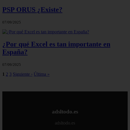
PSP ORUS ¿Existe?
07/09/2025
¿Por qué Excel es tan importante en
España?
07/09/2025
1
2
3
Siguiente ›
Última »
adsltodo.es
adsltodo.es