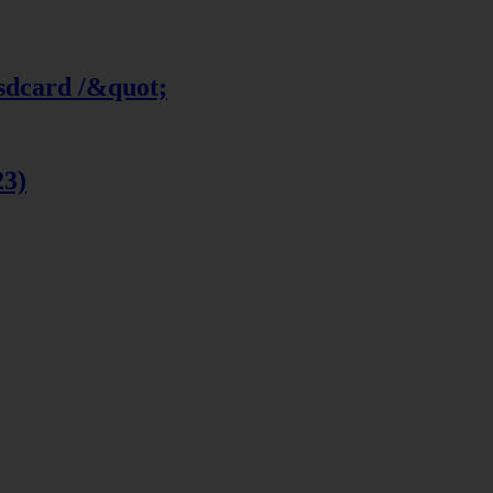
 sdcard /&quot;
23)