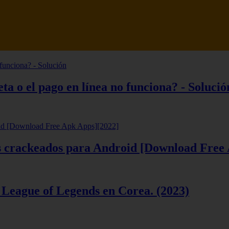
tsune Review 【Análisis en Español】
ta o el pago en línea no funciona? - Solució
ios crackeados para Android [Download Free
 League of Legends en Corea. (2023)