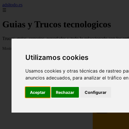
adsltodo.es
☰
Guias y Trucos tecnologicos
Trucos, guias, consejos, novedades y todo lo relaccionado con los ord
Mostrando 1 - 24 de 148 artículos
Utilizamos cookies
Usamos cookies y otras técnicas de rastreo pa
anuncios adecuados, para analizar el tráfico e
Aceptar
Rechazar
Configurar
❮