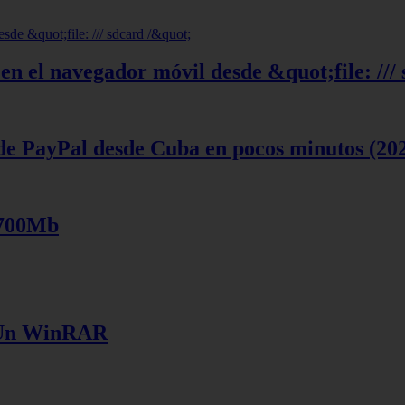
en el navegador móvil desde &quot;file: ///
de PayPal desde Cuba en pocos minutos (20
 700Mb
e Un WinRAR