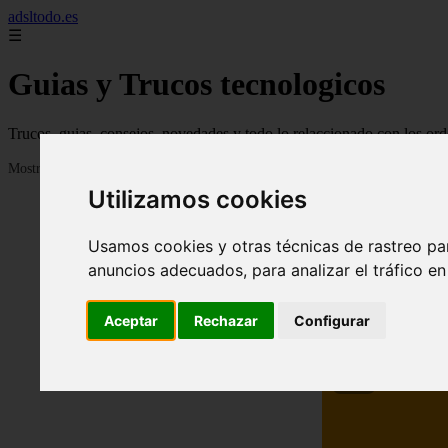
adsltodo.es
☰
Guias y Trucos tecnologicos
Trucos, guias, consejos, novedades y todo lo relaccionado con los ord
Mostrando 1 - 24 de 148 artículos
Utilizamos cookies
Usamos cookies y otras técnicas de rastreo pa
anuncios adecuados, para analizar el tráfico e
Aceptar
Rechazar
Configurar
❮