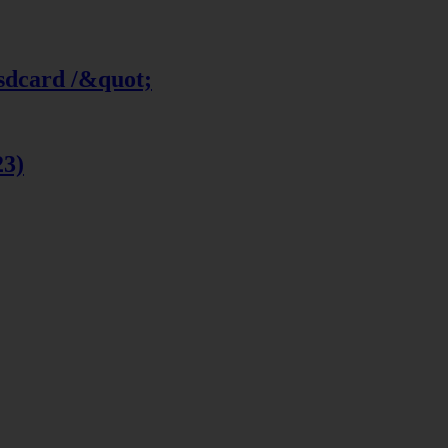
 sdcard /&quot;
23)