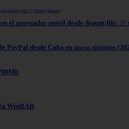
en el navegador móvil desde &quot;file: ///
de PayPal desde Cuba en pocos minutos (20
 700Mb
e Un WinRAR