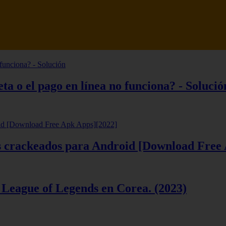
tsune Review 【Análisis en Español】
ta o el pago en línea no funciona? - Solució
ios crackeados para Android [Download Free
 League of Legends en Corea. (2023)