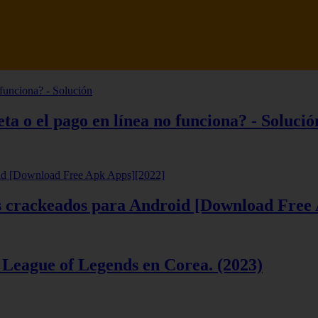
tsune Review 【Análisis en Español】
ta o el pago en línea no funciona? - Solució
ios crackeados para Android [Download Free
 League of Legends en Corea. (2023)