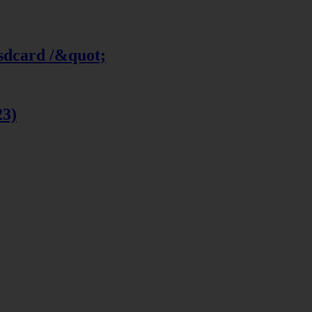
 sdcard /&quot;
23)