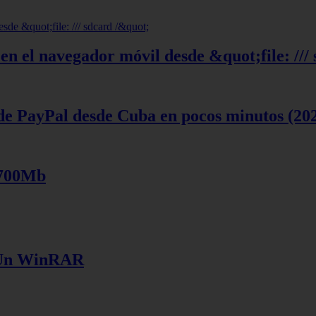
en el navegador móvil desde &quot;file: ///
de PayPal desde Cuba en pocos minutos (20
 700Mb
e Un WinRAR