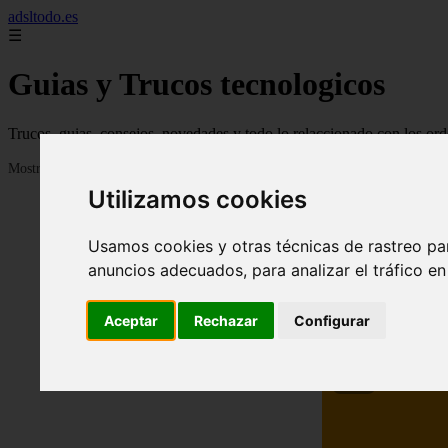
adsltodo.es
☰
Guias y Trucos tecnologicos
Trucos, guias, consejos, novedades y todo lo relaccionado con los ord
Mostrando 1 - 24 de 148 artículos
Utilizamos cookies
Usamos cookies y otras técnicas de rastreo pa
anuncios adecuados, para analizar el tráfico e
Aceptar
Rechazar
Configurar
❮