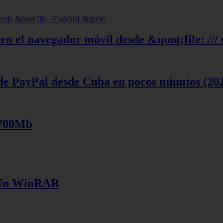
en el navegador móvil desde &quot;file: ///
de PayPal desde Cuba en pocos minutos (20
 700Mb
e Un WinRAR