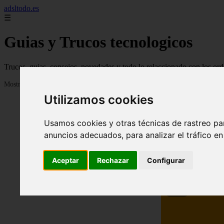
adsltodo.es
☰
Guias y Trucos tecnologicos
Trucos, guias, consejos, novedades y todo lo relaccionado con los ord
Mostrando 1 - 24 de 148 artículos
Utilizamos cookies
Usamos cookies y otras técnicas de rastreo pa
anuncios adecuados, para analizar el tráfico e
Aceptar
Rechazar
Configurar
❮