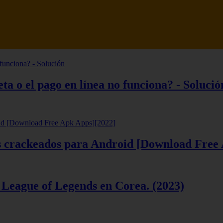
tsune Review 【Análisis en Español】
ta o el pago en línea no funciona? - Solució
ios crackeados para Android [Download Free
 League of Legends en Corea. (2023)