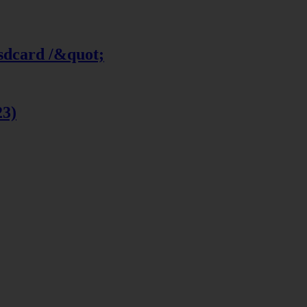
 sdcard /&quot;
23)